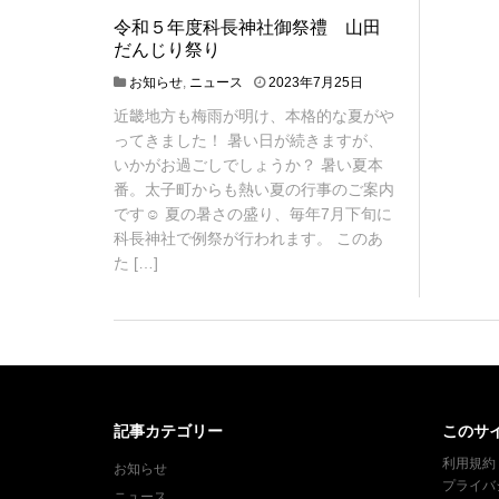
令和５年度科長神社御祭禮 山田
だんじり祭り
2
お知らせ
,
ニュース
2023年7月25日
0
近畿地方も梅雨が明け、本格的な夏がや
2
ってきました！ 暑い日が続きますが、
3
年
いかがお過ごしでしょうか？ 暑い夏本
7
番。太子町からも熱い夏の行事のご案内
月
です☺ 夏の暑さの盛り、毎年7月下旬に
2
科長神社で例祭が行われます。 このあ
5
た […]
日
記事カテゴリー
このサ
利用規約
お知らせ
プライバ
ニュース