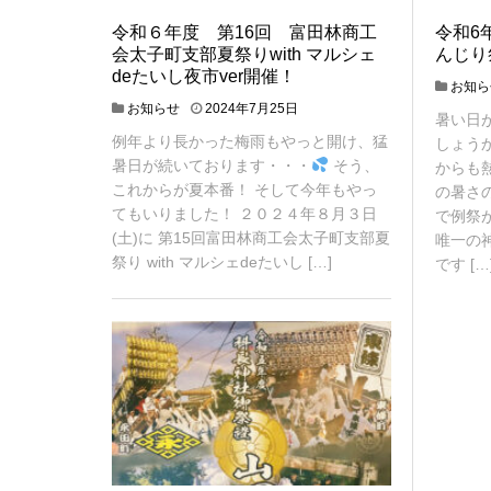
令和６年度 第16回 富田林商工
令和6
会太子町支部夏祭りwith マルシェ
んじり
deたいし夜市ver開催！
お知ら
2
お知らせ
2024年7月25日
暑い日
0
例年より長かった梅雨もやっと開け、猛
しょう
2
暑日が続いております・・・
そう、
4
からも
年
これからが夏本番！ そして今年もやっ
の暑さ
7
てもいりました！ ２０２４年８月３日
で例祭
月
(土)に 第15回富田林商工会太子町支部夏
唯一の
2
祭り with マルシェdeたいし […]
です […
4
日