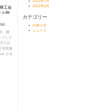
2022年7月
2022年6月
林商工会
シェde
カテゴリー
2
25日
お知らせ
0
ニュース
年、開
2
ップして
3
年
月５日
7
子町支部夏
月
er が太
2
5
日