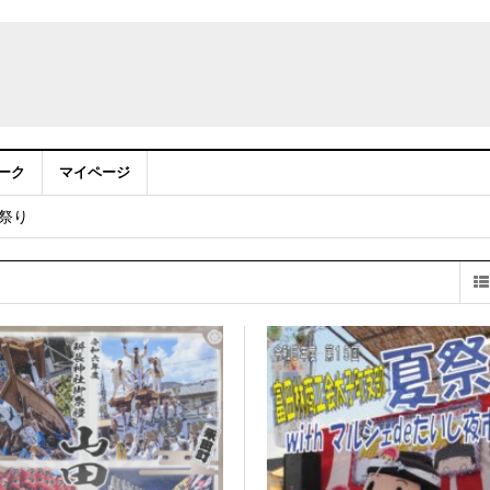
ーク
マイページ
部夏祭りwith マルシェdeたいし夜市ver開催！
祭り
：アカウントサービス移行のお知らせ
部夏祭りwith マルシェdeたいし夜市ver開催！
り祭り