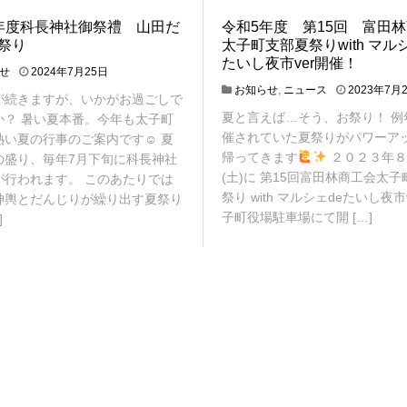
年度科長神社御祭禮 山田だ
令和5年度 第15回 富田
祭り
太子町支部夏祭りwith マル
たいし夜市ver開催！
2
せ
2024年7月25日
0
お知らせ
,
ニュース
2023年7月
が続きますが、いかがお過ごしで
2
夏と言えば…そう、お祭り！ 例
か？ 暑い夏本番。今年も太子町
4
年
催されていた夏祭りがパワーア
熱い夏の行事のご案内です☺ 夏
7
帰ってきます
２０２３年８
の盛り、毎年7月下旬に科長神社
月
(土)に 第15回富田林商工会太
が行われます。 このあたりでは
2
祭り with マルシェdeたいし夜市v
神輿とだんじりが繰り出す夏祭り
4
子町役場駐車場にて開 […]
]
日