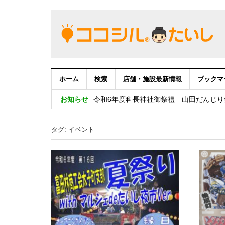
ホーム
検索
店舗・施設最新情報
ブックマ
令和６年度 第16回 富田林商工会太子町支
お知らせ
令和6年度科長神社御祭禮 山田だんじり
【重要：9月5日（火）22時】ココシル
タグ:
イベント
令和5年度 第15回 富田林商工会太子町支
令和５年度科長神社御祭禮 山田だんじ