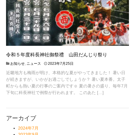
令和５年度科長神社御祭禮 山田だんじり祭り
2
お知らせ
,
ニュース
2023年7月25日
0
近畿地方も梅雨が明け、本格的な夏がやってきました！ 暑い日
2
が続きますが、いかがお過ごしでしょうか？ 暑い夏本番。太子
3
年
町からも熱い夏の行事のご案内です☺ 夏の暑さの盛り、毎年7月
7
下旬に科長神社で例祭が行われます。 このあた […]
月
2
5
日
アーカイブ
2024年7月
2023年9月