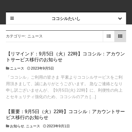
ココシルたいし
カテゴリー:
ニュース
【リマインド：9月5日（火）22時】ココシル：アカウン
トサービス移行のお知らせ
2
ニュース
2023年9月5日
0
「ココシル」ご利用の皆さま 平素よりココシルサービスをご利
2
用頂きまして、誠にありがとうございます。 急なご連絡となり
3
年
申し訳ございませんが、【9月5日(火) 22時】に、利便性の向上
9
とセキュリティ強化のため、ココシルのアカ […]
月
5
日
【重要：9月5日（火）22時】ココシル：アカウントサー
ビス移行のお知らせ
2
お知らせ
,
ニュース
2023年9月1日
0