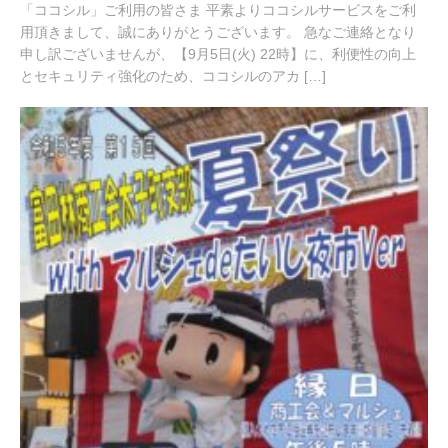
「ココシル」ご利用の皆さま 平素よりココシルサービスをご利
2
用頂きまして、誠にありがとうございます。 急なご連絡となり
3
年
申し訳ございませんが、【9月5日(火) 22時】に、利便性の向上
9
とセキュリティ強化のため、ココシルのアカ […]
月
1
日