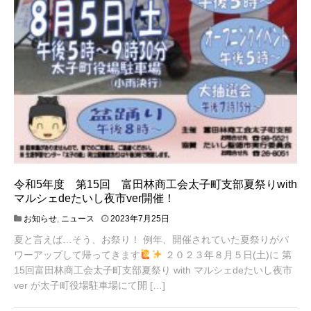
令和5年度 第15回 富田林商工会太子町支部夏祭りwith
マルシェdeたいし夜市ver開催！
2
お知らせ
,
ニュース
2023年7月25日
0
夏と言えば…そう、お祭り！ 例年、開催されていた夏祭りがパ
2
ワーアップして帰ってきます
２０２３年８月５日(土)に 第
3
年
15回富田林商工会太子町支部夏祭り with マルシェdeたいし夜市
7
ver が太子町役場駐車場にて開 […]
月
2