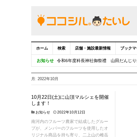
ホーム
検索
店舗・施設最新情報
ブックマ
令和６年度 第16回 富田林商工会太子町支
お知らせ
令和6年度科長神社御祭禮 山田だんじり
【重要：9月5日（火）22時】ココシル
月:
2022年10月
令和5年度 第15回 富田林商工会太子町支
令和５年度科長神社御祭禮 山田だんじ
10月22日(土)に山頂マルシェを開催
します！
2
お知らせ
2022年10月12日
0
南河内のフルーツ農家で結成したグルー
2
プが、メンバーのフルーツを使用したオ
2
年
リジナル商品を持ち寄り、二上山の雌岳