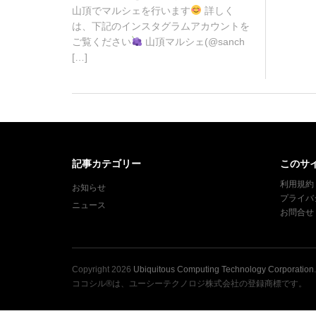
1
山頂でマルシェを行います
詳しく
0
は、下記のインスタグラムアカウントを
月
ご覧ください
山頂マルシェ(@sanch
1
[…]
2
日
記事カテゴリー
このサ
利用規約
お知らせ
プライバ
ニュース
お問合せ
Copyright
2026
Ubiquitous Computing Technology Corporation
ココシル®は、ユーシーテクノロジ株式会社の登録商標です。