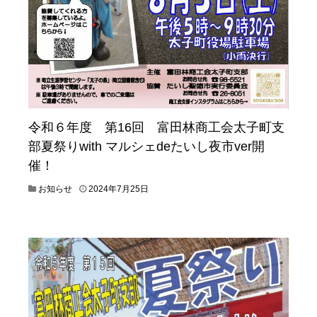
令和６年度 第16回 富田林商工会太子町支
部夏祭りwith マルシェdeたいし夜市ver開
催！
2
お知らせ
2024年7月25日
0
2
4
年
7
月
2
4
日