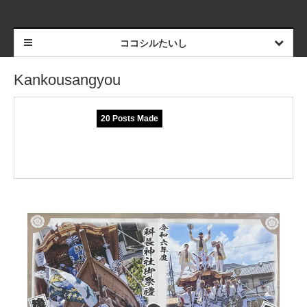
ココシルたいし
Kankousangyou
20 Posts Made