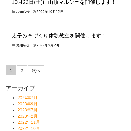
10月22日(土)に山頂マルシェを開催します！
1
1
2
お知らせ
2022年10月12日
月
0
7
2
日
2
年
太子みそづくり体験教室を開催します！
1
0
2
お知らせ
2022年9月28日
月
0
1
2
2
2
日
年
投
1
2
次へ
9
稿
月
2
の
アーカイブ
8
ペ
日
2024年7月
ー
2023年9月
ジ
2023年7月
送
2023年2月
り
2022年11月
2022年10月