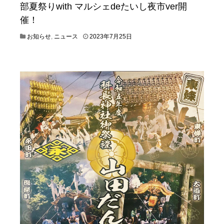
部夏祭りwith マルシェdeたいし夜市ver開
催！
2
お知らせ
,
ニュース
2023年7月25日
0
2
3
年
7
月
2
5
日