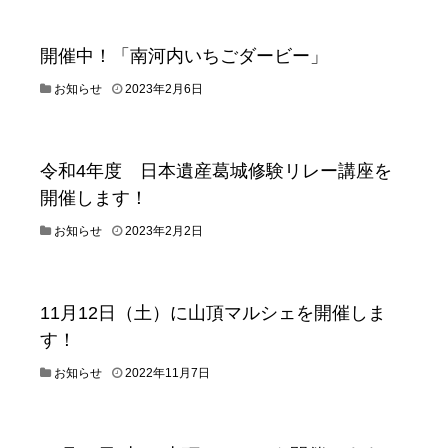
5
2
日
3
年
開催中！「南河内いちごダービー」
2
月
2
お知らせ
2023年2月6日
2
0
1
2
日
3
年
令和4年度 日本遺産葛城修験リレー講座を
2
開催します！
月
6
2
お知らせ
2023年2月2日
日
0
2
3
年
11月12日（土）に山頂マルシェを開催しま
2
す！
月
2
2
お知らせ
2022年11月7日
日
0
2
2
年