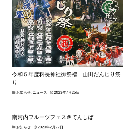
令和５年度科長神社御祭禮 山田だんじり祭
り
2
お知らせ
,
ニュース
2023年7月25日
0
2
3
年
南河内フルーツフェス＠てんしば
7
月
2
お知らせ
2023年2月22日
2
0