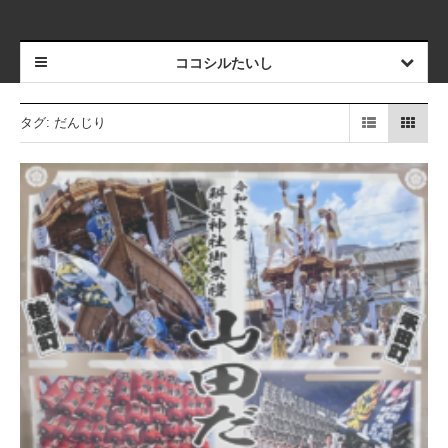
ココシルたいし
タグ:
だんじり