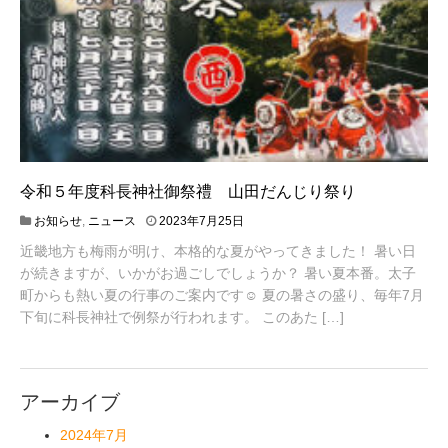
令和５年度科長神社御祭禮 山田だんじり祭り
2
お知らせ
,
ニュース
2023年7月25日
0
近畿地方も梅雨が明け、本格的な夏がやってきました！ 暑い日
2
が続きますが、いかがお過ごしでしょうか？ 暑い夏本番。太子
3
年
町からも熱い夏の行事のご案内です☺ 夏の暑さの盛り、毎年7月
7
下旬に科長神社で例祭が行われます。 このあた […]
月
2
5
日
アーカイブ
2024年7月