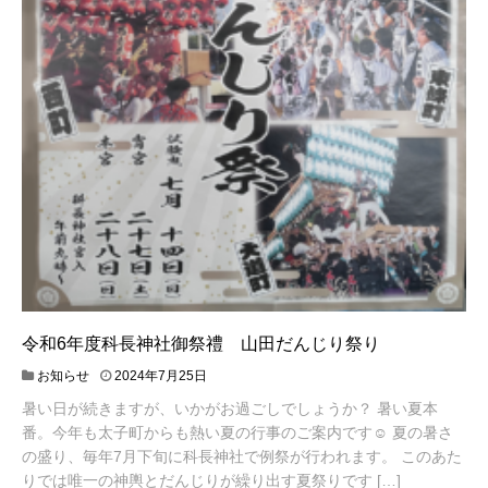
令和6年度科長神社御祭禮 山田だんじり祭り
2
お知らせ
2024年7月25日
0
暑い日が続きますが、いかがお過ごしでしょうか？ 暑い夏本
2
番。今年も太子町からも熱い夏の行事のご案内です☺ 夏の暑さ
4
年
の盛り、毎年7月下旬に科長神社で例祭が行われます。 このあた
7
りでは唯一の神輿とだんじりが繰り出す夏祭りです […]